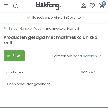
0
Bezoek onze winkel in Deventer
Terug
Home
Tags
marimekko unikko ralli
Producten getagd met marimekko unikko
ralli
Filter
Sorteren op:
Toon:
0 producten
Geen producten gevonden!...