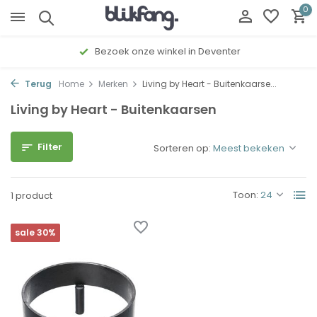
0
Bezoek onze winkel in Deventer
Terug
Home
Merken
Living by Heart - Buitenkaarse...
Living by Heart - Buitenkaarsen
Filter
Sorteren op:
Toon:
1 product
sale 30%