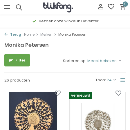
0
Gratis cadeau inpakservice
Terug
Home
Merken
Monika Petersen
Monika Petersen
Filter
Sorteren op:
Toon:
26 producten
vernieuwd