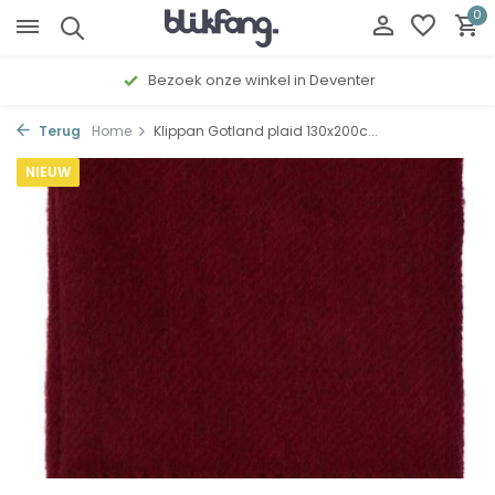
0
Bezoek onze winkel in Deventer
Terug
Home
Klippan Gotland plaid 130x200c...
NIEUW