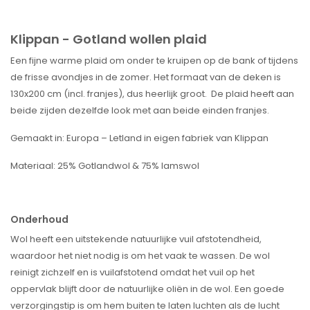
Klippan - Gotland wollen plaid
Een fijne warme plaid om onder te kruipen op de bank of tijdens
de frisse avondjes in de zomer. Het formaat van de deken is
130x200 cm (incl. franjes), dus heerlijk groot. De plaid heeft aan
beide zijden dezelfde look met aan beide einden franjes.
Gemaakt in: Europa – Letland in eigen fabriek van Klippan
Materiaal: 25% Gotlandwol & 75% lamswol
Onderhoud
Wol heeft een uitstekende natuurlijke vuil afstotendheid,
waardoor het niet nodig is om het vaak te wassen. De wol
reinigt zichzelf en is vuilafstotend omdat het vuil op het
oppervlak blijft door de natuurlijke oliën in de wol. Een goede
verzorgingstip is om hem buiten te laten luchten als de lucht