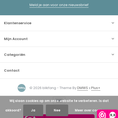
Meld je aan voor onze nieuwsbrief
Klantenservice
Mijn Account
Categoriën
Contact
© 2026 blikfang - Theme By
DMWS
x
Plus+
Wij slaan cookies op om onze website te verbeteren. Is dat
akkoord?
Ja
Nee
Meer over cookies »
9,8