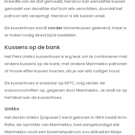
breedte van de stof gemaakt, hierdoor kan eenzelfde kussen
gemaakt van dezelfde stof toch iets verschillen, doordat het
patroon iets verspringt. Hierdoor is elk kussen uniek.
De kussenhoes wordt
zonder
binnenkussen geleverd, maar is
er indien nodig direct bij te bestellen.
Kussens op de bank
Het Pieni Unikko kussenhoes is erg leuk om te combineren met
andere kussens op de bank, met andere Marimekko patronen
of mooie effen kussen hoezen, als je van iets rustiger houd.
De kussenhoes is wasbaar op 60°C, volg verder de
wasvoorschriften op, gegeven door Marimekko. Je vindt ze op
het label aan de kussenhoes.
Unikko
Het dessin Unikko (papaver) werd geboren in 1964 nadat Armi
Ratia, de oprichter van Marimekko, had aangekondigd dat
Marimekko nooit een bloemenpatroon zou afdrukken.
Maija