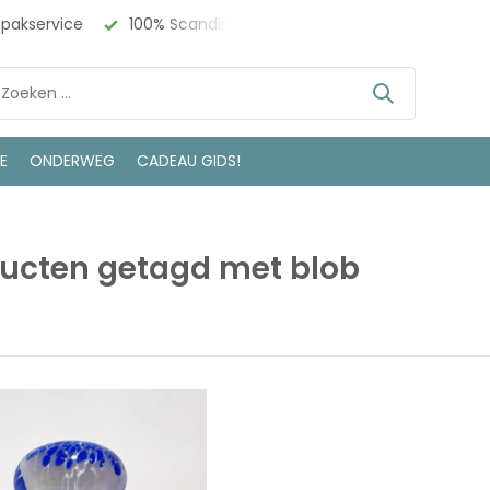
npakservice
100% Scandinavisch Design
Bezoek onze w
LE
ONDERWEG
CADEAU GIDS!
ucten getagd met blob