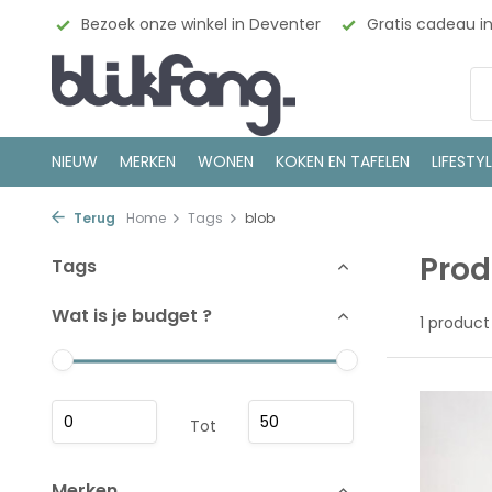
esign
Bezoek onze winkel in Deventer
Gratis cadeau i
NIEUW
MERKEN
WONEN
KOKEN EN TAFELEN
LIFESTY
Terug
Home
Tags
blob
Prod
Tags
Wat is je budget ?
1 product
Tot
Merken