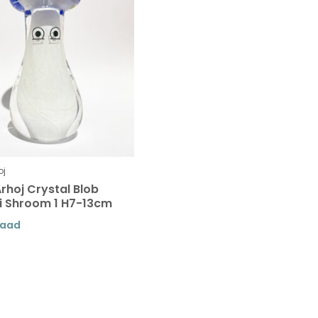
oj
rhoj Crystal Blob
ti Shroom 1 H7-13cm
raad