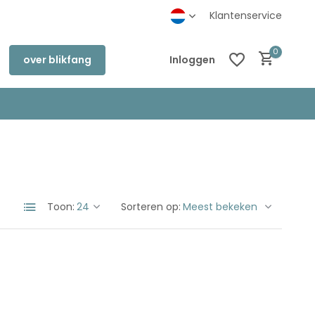
inkel in Deventer
Klantenservice
0
over blikfang
Inloggen
Account aanmaken
Account aanmaken
Toon:
Sorteren op: