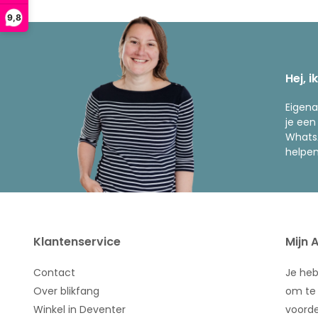
9,8
Hej, i
Eigena
je een
WhatsA
helpen
Klantenservice
Mijn 
Contact
Je he
Over blikfang
om te 
Winkel in Deventer
voorde