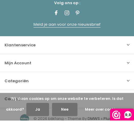
Volg ons op :
Meld je aan voor onze nieuwsbrief
Klantenservice
Mijn Account
Categoriën
Contact
Wij slaan cookies op om onze website te verbeteren. Is dat
akkoord?
Ja
Nee
Meer over cookies »
9,8
© 2026 blikfang - Theme By
DMWS
x
Plus+