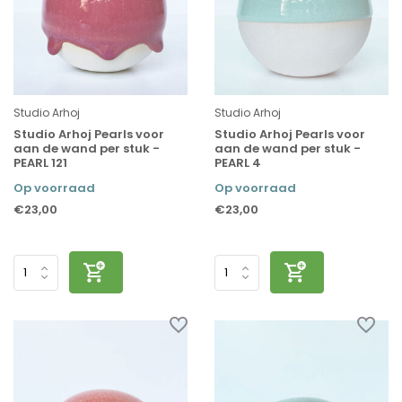
Studio Arhoj
Studio Arhoj
Studio Arhoj Pearls voor
Studio Arhoj Pearls voor
aan de wand per stuk -
aan de wand per stuk -
PEARL 121
PEARL 4
Op voorraad
Op voorraad
€23,00
€23,00