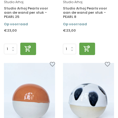
Studio Arhoj
Studio Arhoj
Studio Arhoj Pearls voor
Studio Arhoj Pearls voor
aan de wand per stuk -
aan de wand per stuk -
PEARL 25
PEARL 8
Op voorraad
Op voorraad
€23,00
€23,00