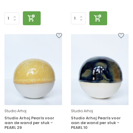
Studio Arhoj
Studio Arhoj
Studio Arhoj Pearls voor
Studio Arhoj Pearls voor
aan de wand per stuk -
aan de wand per stuk -
PEARL 29
PEARL 10