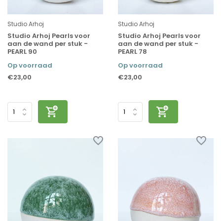
Studio Arhoj
Studio Arhoj
Studio Arhoj Pearls voor
Studio Arhoj Pearls voor
aan de wand per stuk -
aan de wand per stuk -
PEARL 90
PEARL 78
Op voorraad
Op voorraad
€23,00
€23,00