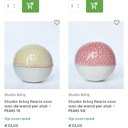
Studio Arhoj
Studio Arhoj
Studio Arhoj Pearls voor
Studio Arhoj Pearls voor
aan de wand per stuk -
aan de wand per stuk -
PEARL 19
PEARL 58
Op voorraad
Op voorraad
€23,00
€23,00