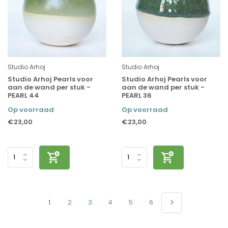
Studio Arhoj
Studio Arhoj
Studio Arhoj Pearls voor
Studio Arhoj Pearls voor
aan de wand per stuk -
aan de wand per stuk -
PEARL 44
PEARL 36
Op voorraad
Op voorraad
€23,00
€23,00
1
2
3
4
5
6