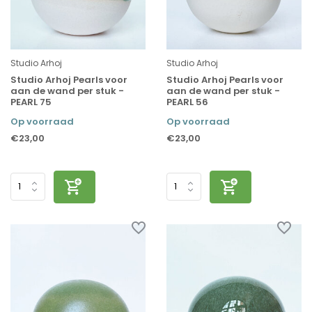
Studio Arhoj
Studio Arhoj
Studio Arhoj Pearls voor
Studio Arhoj Pearls voor
aan de wand per stuk -
aan de wand per stuk -
PEARL 75
PEARL 56
Op voorraad
Op voorraad
€23,00
€23,00