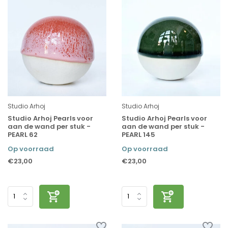
Studio Arhoj
Studio Arhoj
Studio Arhoj Pearls voor
Studio Arhoj Pearls voor
aan de wand per stuk -
aan de wand per stuk -
PEARL 62
PEARL 145
Op voorraad
Op voorraad
€23,00
€23,00