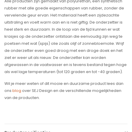
Alle producten zijn gemaakt van polyurethan, een synthetisch
rubber met alle goede eigenschappen van rubber, zonder de
vervelende geur ervan. Het materiaal heeft een zijdezachte
uitstraling en voelt warm aan en is niet giftig. De onderzetter is
heel sterk en duurzaam. In de loop van de tijd kunnen er wat
krasjes op de onderzetter ontstaan die eenvoudig zijn weg te
poetsen met wat (spijs) olie zoals olijf of zonnebloemolie. Wrijf
de onderzetter even goed droog met een droge doek en het
ziet er weer uit als nieuw. De onderzetter kan worden
afgewassen in de vaatwasser en is tevens bestand tegen hoge
als wel lage temperaturen (tot 120 graden en tot -40 graden).
Wil je meer weten of dit mooie en duurzame product lees dan
ons
blog
over SEJ Design en de verschillende mogelijkheden
van de producten.