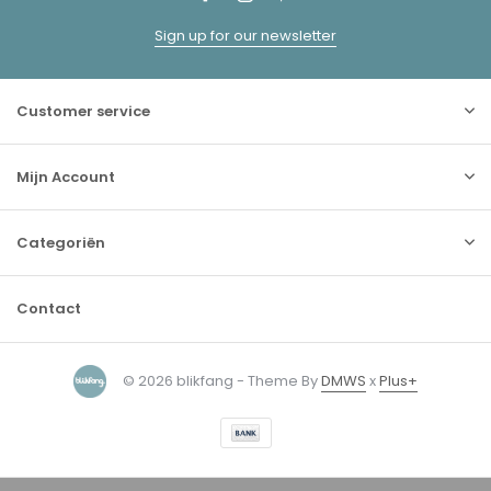
Sign up for our newsletter
Customer service
Mijn Account
Categoriën
Contact
© 2026 blikfang - Theme By
DMWS
x
Plus+