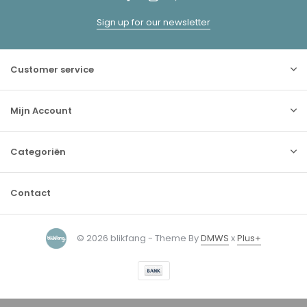
Sign up for our newsletter
Customer service
Mijn Account
Categoriën
Contact
© 2026 blikfang - Theme By
DMWS
x
Plus+