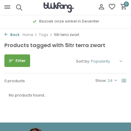
0
Bezoek onze winkel in Deventer
Back
Home
Tags
5ltr terra zwart
Products tagged with 5ltr terra zwart
Filter
Sort by:
Show:
0 products
No products found...