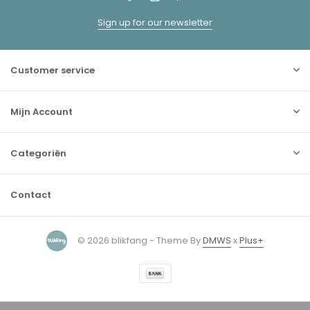
Sign up for our newsletter
Customer service
Mijn Account
Categoriën
Contact
© 2026 blikfang - Theme By
DMWS
x
Plus+