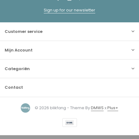
Sign up for our newsletter
Customer service
Mijn Account
Categoriën
Contact
© 2026 blikfang - Theme By
DMWS
x
Plus+