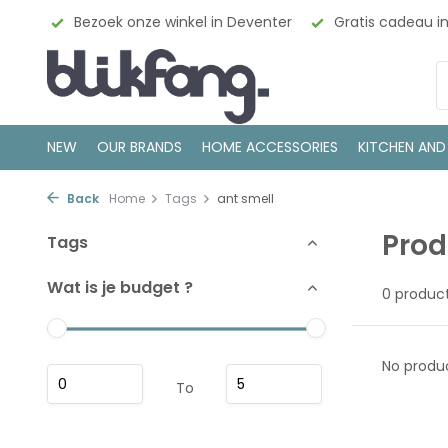
esign
Bezoek onze winkel in Deventer
Gratis cadeau i
NEW
OUR BRANDS
HOME ACCESSORIES
KITCHEN AND
Back
Home
Tags
ant smell
Prod
Tags
Wat is je budget ?
0 produc
No produc
To