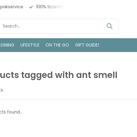
npakservice
100% Scandinavisch Design
Bezoek onze w
 DINING
LIFESTYLE
ON THE GO
GIFT GUIDE!
ucts tagged with ant smell
ts
ts found...