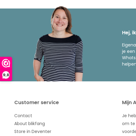
Hej, i
Eigena
je een
WhatsA
helpen
9,8
Customer service
Mijn 
Contact
Je he
About blikfang
om te 
Store in Deventer
voorde