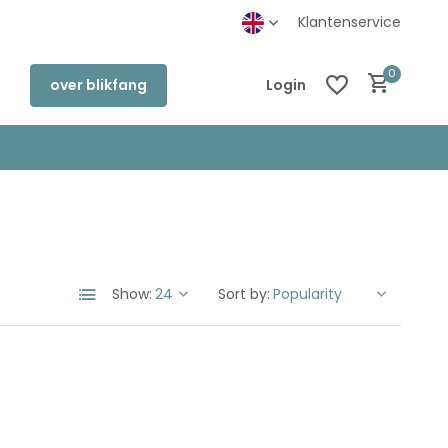
inkel in Deventer
Klantenservice
0
over blikfang
Login
Create an account
Create an account
Show:
Sort by: