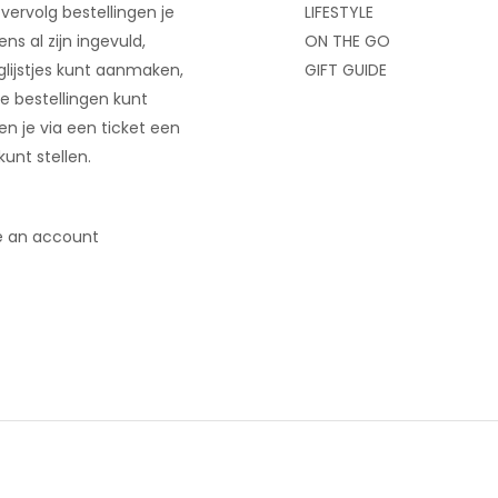
 vervolg bestellingen je
LIFESTYLE
ns al zijn ingevuld,
ON THE GO
glijstjes kunt aanmaken,
GIFT GUIDE
e bestellingen kunt
 en je via een ticket een
kunt stellen.
e an account