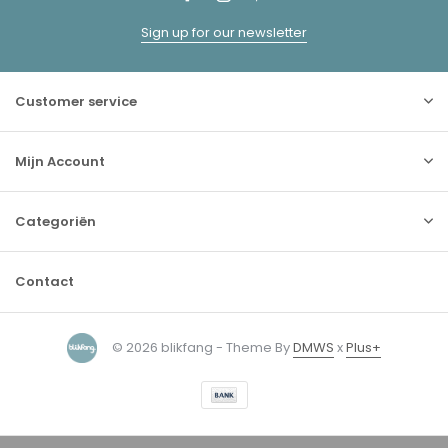
Sign up for our newsletter
Customer service
Mijn Account
Categoriën
Contact
© 2026 blikfang - Theme By
DMWS
x
Plus+