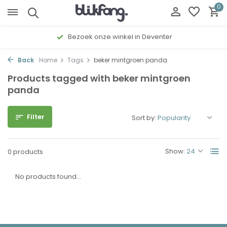
0
Bezoek onze winkel in Deventer
Back
Home
Tags
beker mintgroen panda
Products tagged with beker mintgroen
panda
Filter
Sort by:
Show:
0 products
No products found...