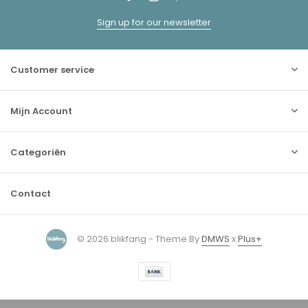
Sign up for our newsletter
Customer service
Mijn Account
Categoriën
Contact
© 2026 blikfang - Theme By
DMWS
x
Plus+