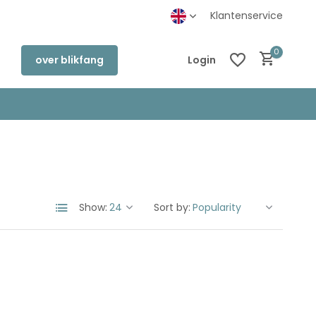
inkel in Deventer
Klantenservice
0
over blikfang
Login
Create an account
Create an account
Show:
Sort by: