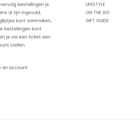
 vervolg bestellingen je
LIFESTYLE
ns al zijn ingevuld,
ON THE GO
glijstjes kunt aanmaken,
GIFT GUIDE
e bestellingen kunt
 en je via een ticket een
kunt stellen.
e an account