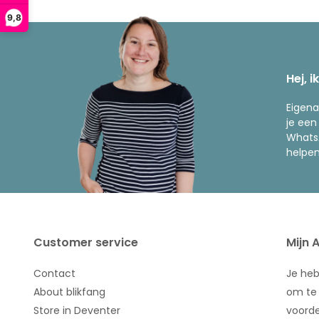
9,8
Hej, i
Eigena
je een
WhatsA
helpen
Customer service
Mijn 
Contact
Je he
About blikfang
om te 
Store in Deventer
voorde