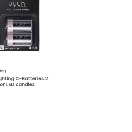
ting
ghting C-Batteries 2
for LED candles