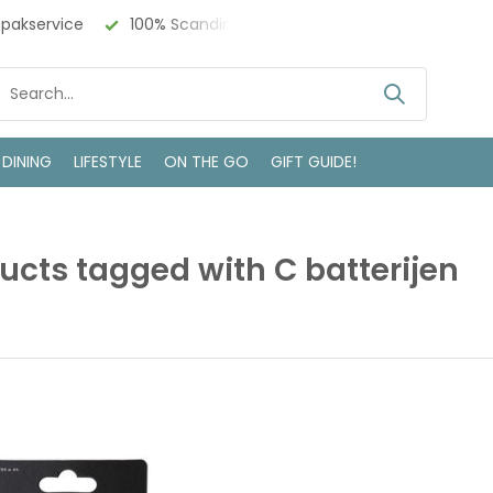
npakservice
100% Scandinavisch Design
Bezoek onze w
 DINING
LIFESTYLE
ON THE GO
GIFT GUIDE!
ucts tagged with C batterijen