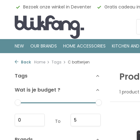
esign
Bezoek onze winkel in Deventer
Gratis cadeau i
NEW
OUR BRANDS
HOME ACCESSORIES
KITCHEN AND
Back
Home
Tags
C batterijen
Prod
Tags
Wat is je budget ?
1 product
To
Brands