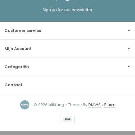
Sign up for our newsletter
Customer service
Mijn Account
Categoriën
Contact
© 2026 blikfang - Theme By
DMWS
x
Plus+