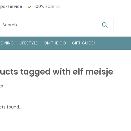
npakservice
100% Scandinavisch Design
Bezoek onze w
 DINING
LIFESTYLE
ON THE GO
GIFT GUIDE!
ucts tagged with elf meisje
ts
ts found...