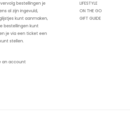
 vervolg bestellingen je
LIFESTYLE
ns al zijn ingevuld,
ON THE GO
glijstjes kunt aanmaken,
GIFT GUIDE
e bestellingen kunt
 en je via een ticket een
kunt stellen.
e an account