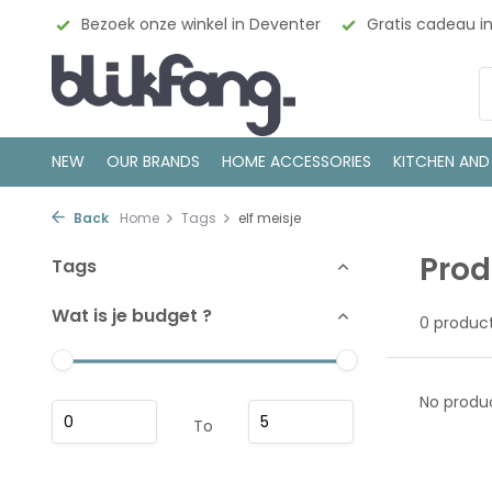
esign
Bezoek onze winkel in Deventer
Gratis cadeau i
NEW
OUR BRANDS
HOME ACCESSORIES
KITCHEN AND
Back
Home
Tags
elf meisje
Prod
Tags
Wat is je budget ?
0 produc
No produc
To