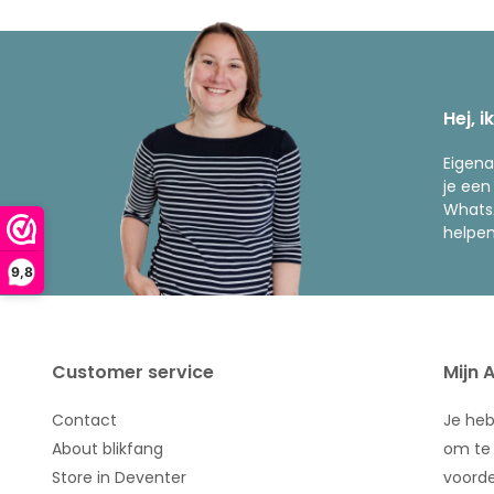
Hej, i
Eigena
je een
WhatsA
helpen
9,8
Customer service
Mijn 
Contact
Je he
About blikfang
om te 
Store in Deventer
voorde