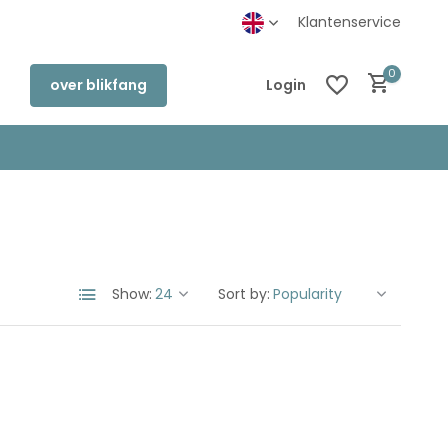
inkel in Deventer
Klantenservice
0
over blikfang
Login
Create an account
Create an account
Show:
Sort by: