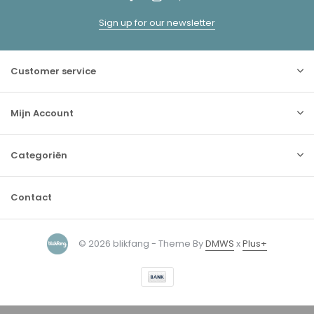
Sign up for our newsletter
Customer service
Mijn Account
Categoriën
Contact
© 2026 blikfang - Theme By
DMWS
x
Plus+