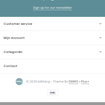
Sign up for our newsletter
Customer service
Mijn Account
Categoriën
Contact
© 2026 blikfang - Theme By
DMWS
x
Plus+