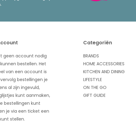
.
Account
Categoriën
bt geen account nodig
BRANDS
kunnen bestellen. Het
HOME ACCESSORIES
el van een account is
KITCHEN AND DINING
 vervolg bestellingen je
LIFESTYLE
ns al zijn ingevuld,
ON THE GO
glijstjes kunt aanmaken,
GIFT GUIDE
e bestellingen kunt
 en je via een ticket een
kunt stellen.