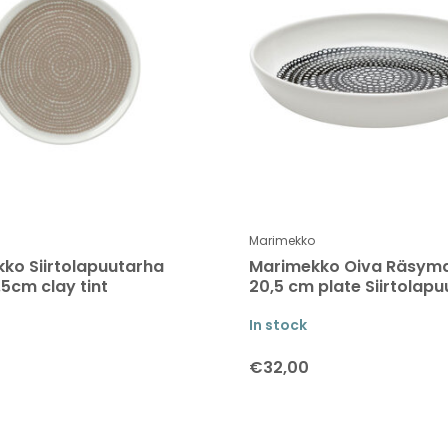
Marimekko
ko Siirtolapuutarha
Marimekko Oiva Räsym
.5cm clay tint
20,5 cm plate Siirtolap
In stock
€32,00