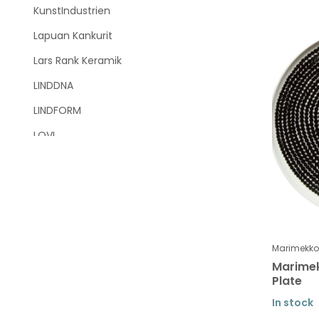
KunstIndustrien
Lapuan Kankurit
Lars Rank Keramik
LINDDNA
LINDFORM
LOVI
Marimekko
Marimekko SALE
Marimekko tableware
Tableware Unikko
Marimekko
Tableware Siirtolapuutarha -
Marime
Räsymatto
Plate
Tableware Tiara
In stock