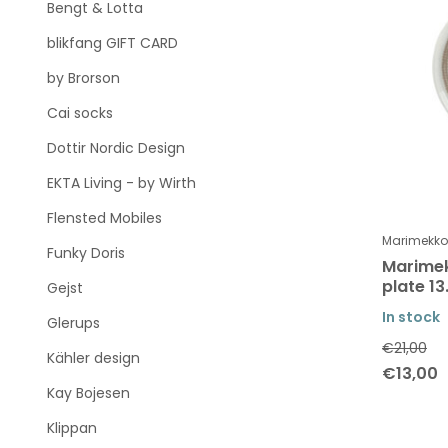
Bengt & Lotta
blikfang GIFT CARD
by Brorson
Cai socks
Dottir Nordic Design
EKTA Living - by Wirth
Flensted Mobiles
Marimekko
Funky Doris
Marimek
plate 13
Gejst
In stock
Glerups
€21,00
Kähler design
€13,00
Kay Bojesen
Klippan