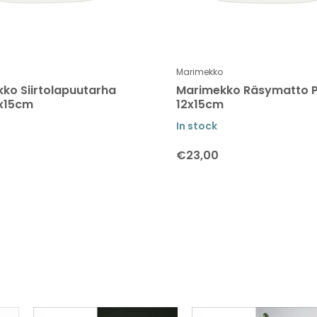
Marimekko
ko Siirtolapuutarha
Marimekko Räsymatto P
2x15cm
12x15cm
In stock
€23,00