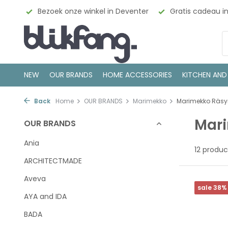
 onze winkel in Deventer
Gratis cadeau inpakservice
NEW
OUR BRANDS
HOME ACCESSORIES
KITCHEN AND
Back
Home
OUR BRANDS
Marimekko
Marimekko Räsy
Mari
OUR BRANDS
Ania
12 produc
ARCHITECTMADE
Aveva
sale 38%
AYA and IDA
BADA