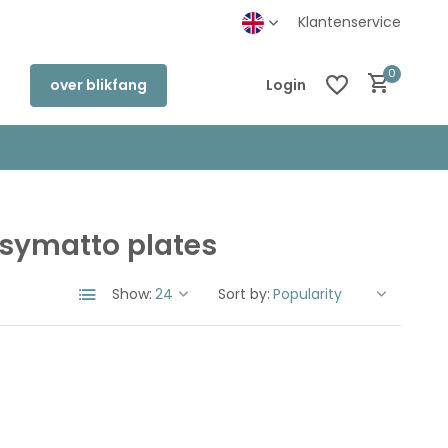
r
Klantenservice
0
over blikfang
Login
symatto plates
Create an account
Create an account
Show:
Sort by: