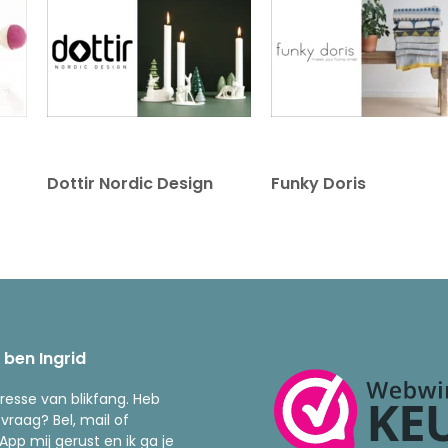
Dottir Nordic Design
Funky Doris
k ben Ingrid
resse van blikfang. Heb
 vraag? Bel, mail of
pp mij gerust en ik ga je