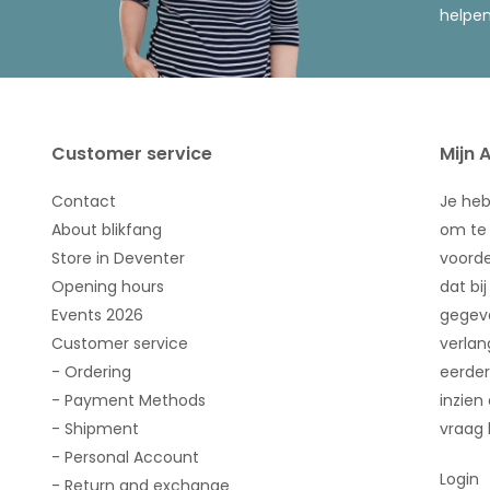
helpen
To
Brands
Customer service
Mijn 
All brands
Contact
Je he
About blikfang
om te 
Marimekko
Store in Deventer
voorde
Opening hours
dat bij
Events 2026
gegeve
Customer service
verlan
- Ordering
eerder
- Payment Methods
inzien
- Shipment
vraag 
- Personal Account
Login
- Return and exchange