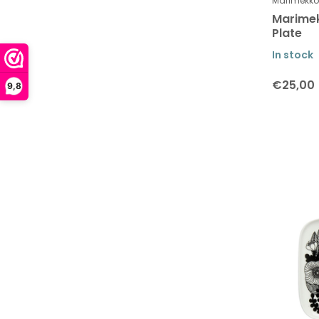
Table linen
Marimekko
Marime
Table linen - placemats
Plate
Paper Napkins
In stock
Kitchen textiles
€25,00
9,8
Bags
Stationary and books
Collection Tiara
Collection Unikko
Collection Siirtolapuutarha and
Räsymatto
Collection Räsymatto
Collection Siirtolapuutarha -
Räsymatto
Valssi Collection