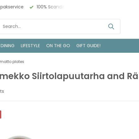
100% Scandinavisch Design
Bezoek onze winkel in Devente
 DINING
LIFESTYLE
ON THE GO
GIFT GUIDE!
matto plates
mekko Siirtolapuutarha and Rä
ts