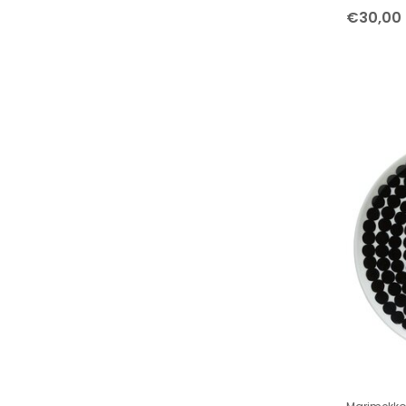
Tableware Small Collections
€30,00
Collection Cups
Marimekko Siirtolapuutarha and
Räsymatto cups and mugs
Marimekko Unikko cups and mugs
Collection Plates
Marimekko Räsymatto plates
Marimekko Unikko plates
Collection Bowls
Home accessories
Hanging ornaments
Bedroom and Bathroom
Kitchen accessories