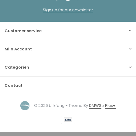
Sign up for our newsletter
Customer service
Mijn Account
Categoriën
Contact
© 2026 blikfang - Theme By
DMWS
x
Plus+