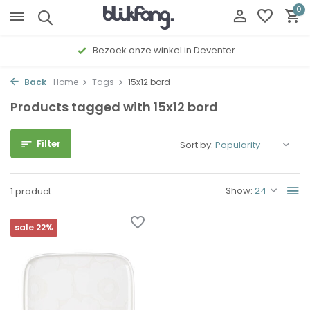
0
Bezoek onze winkel in Deventer
Back
Home
Tags
15x12 bord
Products tagged with 15x12 bord
Filter
Sort by:
Show:
1 product
sale 22%