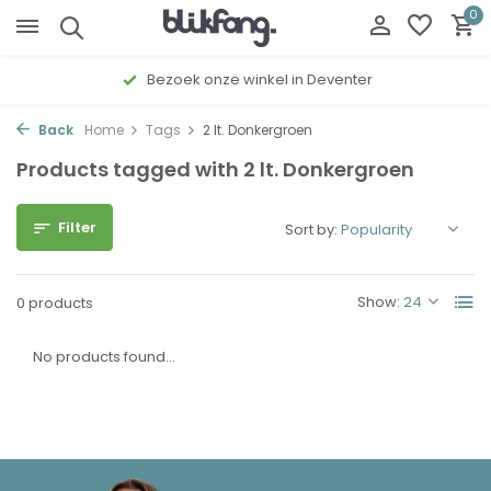
0
Bezoek onze winkel in Deventer
Back
Home
Tags
2 lt. Donkergroen
Products tagged with 2 lt. Donkergroen
Filter
Sort by:
Show:
0 products
No products found...