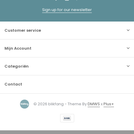
Sign up for our newsletter
Customer service
Mijn Account
Categoriën
Contact
© 2026 blikfang - Theme By
DMWS
x
Plus+