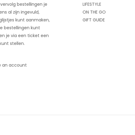
 vervolg bestellingen je
LIFESTYLE
ns al zijn ingevuld,
ON THE GO
glijstjes kunt aanmaken,
GIFT GUIDE
e bestellingen kunt
 en je via een ticket een
kunt stellen.
e an account