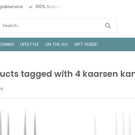
npakservice
100% Scandinavisch Design
Bezoek onze w
 DINING
LIFESTYLE
ON THE GO
GIFT GUIDE!
ucts tagged with 4 kaarsen ka
ts