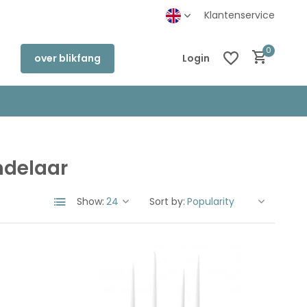
inkel in Deventer
Klantenservice
0
over blikfang
Login
ndelaar
Create an account
Create an account
Show:
Sort by: