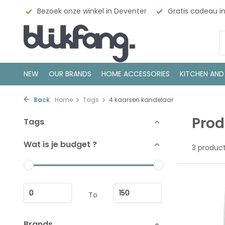
esign
Bezoek onze winkel in Deventer
Gratis cadeau i
NEW
OUR BRANDS
HOME ACCESSORIES
KITCHEN AND
Back
Home
Tags
4 kaarsen kandelaar
Prod
Tags
Wat is je budget ?
3 produc
To
Brands