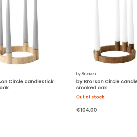
by Brorson
son Circle candlestick
by Brorson Circle candl
 oak
smoked oak
Out of stock
0
€104,00