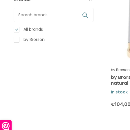
All brands
by Brorson
by Brorson
by Bror
natural
In stock
€104,0