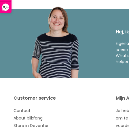
9,8
Hej, i
Eigena
je een
WhatsA
helpen
Customer service
Mijn 
Contact
Je he
About blikfang
om te 
Store in Deventer
voorde