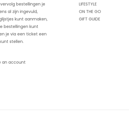
 vervolg bestellingen je
LIFESTYLE
ns al zijn ingevuld,
ON THE GO
glijstjes kunt aanmaken,
GIFT GUIDE
e bestellingen kunt
 en je via een ticket een
kunt stellen.
e an account