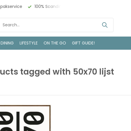
npakservice
100% Scandinavisch Design
Bezoek onze w
 DINING
LIFESTYLE
ON THE GO
GIFT GUIDE!
ucts tagged with 50x70 lijst