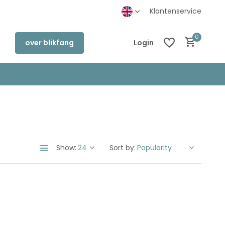
inkel in Deventer
Klantenservice
0
over blikfang
Login
Create an account
Create an account
Show:
Sort by: