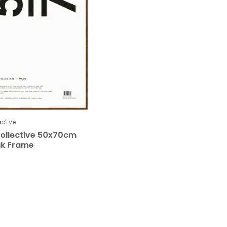
ective
ollective 50x70cm
ak Frame