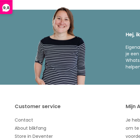
9,8
Hej, i
Eigena
je een
WhatsA
helpen
Customer service
Mijn 
Contact
Je he
About blikfang
om te 
Store in Deventer
voorde