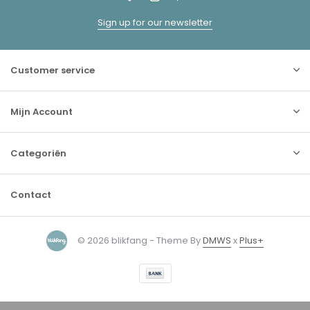
Sign up for our newsletter
Customer service
Mijn Account
Categoriën
Contact
© 2026 blikfang - Theme By
DMWS
x
Plus+