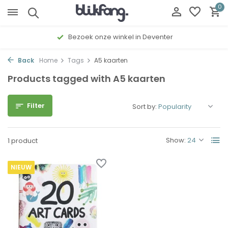
0
Bezoek onze winkel in Deventer
Back
Home
Tags
A5 kaarten
Products tagged with A5 kaarten
Filter
Sort by:
Show:
1 product
NIEUW