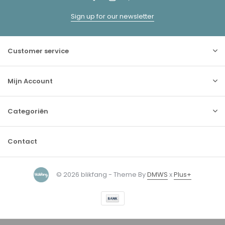
Sign up for our newsletter
Customer service
Mijn Account
Categoriën
Contact
© 2026 blikfang - Theme By
DMWS
x
Plus+