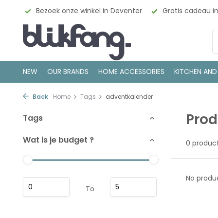
esign
Bezoek onze winkel in Deventer
Gratis cadeau i
NEW
OUR BRANDS
HOME ACCESSORIES
KITCHEN AND
Back
Home
Tags
adventkalender
Prod
Tags
Wat is je budget ?
0 produc
No produc
To