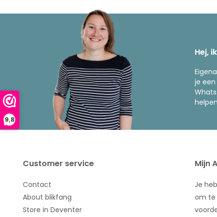
Hej, i
Eigena
je een
WhatsA
helpen
9,8
Customer service
Mijn 
Contact
Je he
About blikfang
om te 
Store in Deventer
voorde