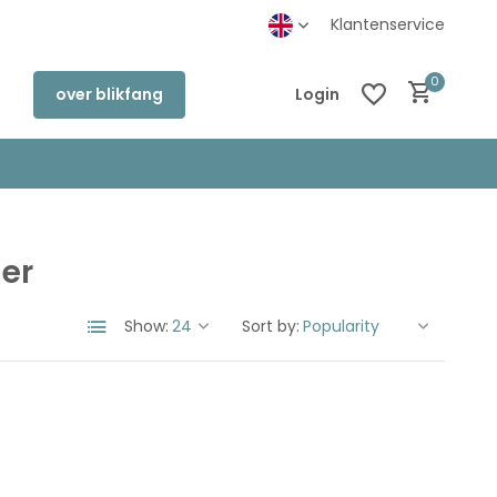
inkel in Deventer
Klantenservice
0
over blikfang
Login
er
Create an account
Create an account
Show:
Sort by: