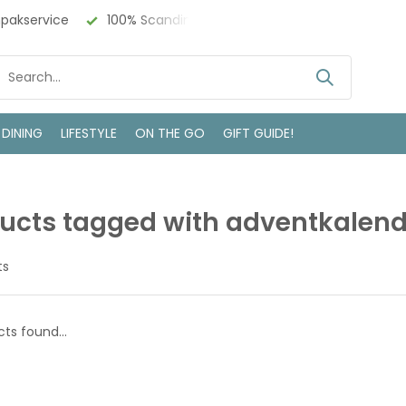
npakservice
100% Scandinavisch Design
Bezoek onze w
 DINING
LIFESTYLE
ON THE GO
GIFT GUIDE!
ucts tagged with adventkalend
ts
ts found...