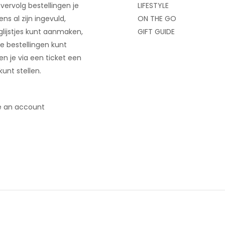
 vervolg bestellingen je
LIFESTYLE
ns al zijn ingevuld,
ON THE GO
glijstjes kunt aanmaken,
GIFT GUIDE
e bestellingen kunt
 en je via een ticket een
kunt stellen.
e an account