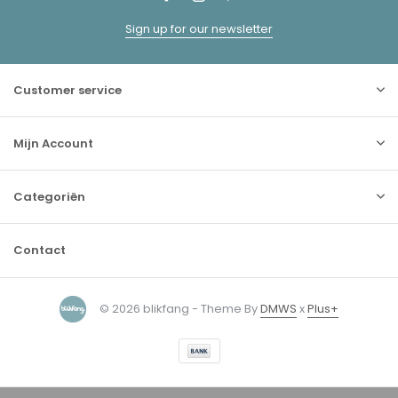
Sign up for our newsletter
Customer service
Mijn Account
Categoriën
Contact
© 2026 blikfang - Theme By
DMWS
x
Plus+