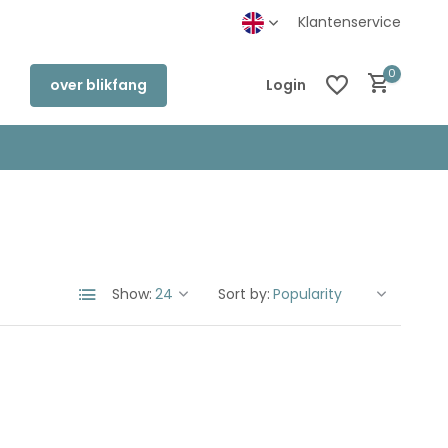
inkel in Deventer
Klantenservice
0
over blikfang
Login
Create an account
Create an account
Show:
Sort by: