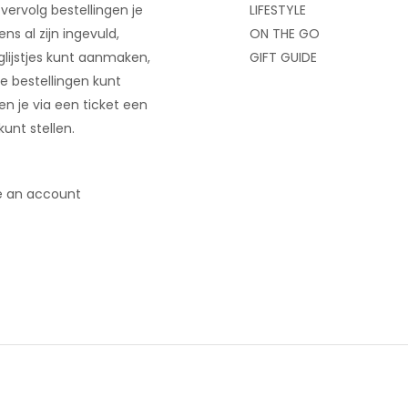
 vervolg bestellingen je
LIFESTYLE
ns al zijn ingevuld,
ON THE GO
glijstjes kunt aanmaken,
GIFT GUIDE
e bestellingen kunt
 en je via een ticket een
kunt stellen.
e an account