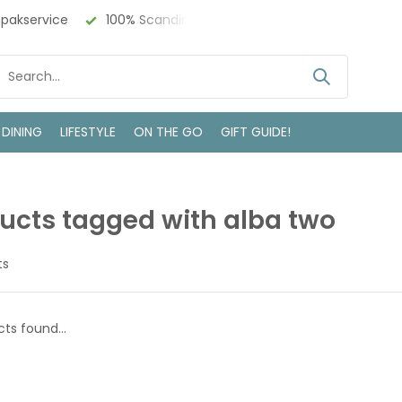
npakservice
100% Scandinavisch Design
Bezoek onze w
 DINING
LIFESTYLE
ON THE GO
GIFT GUIDE!
ucts tagged with alba two
ts
ts found...