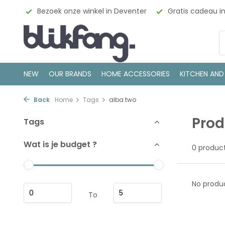
esign
Bezoek onze winkel in Deventer
Gratis cadeau i
NEW
OUR BRANDS
HOME ACCESSORIES
KITCHEN AND
Back
Home
Tags
alba two
Prod
Tags
Wat is je budget ?
0 produc
No produc
To