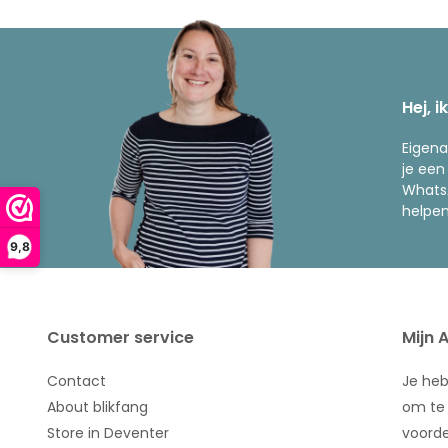
Hej, i
Eigena
je een
WhatsA
helpen
9,8
Customer service
Mijn 
Contact
Je he
About blikfang
om te 
Store in Deventer
voorde