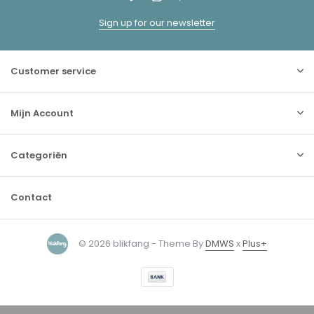
Sign up for our newsletter
Customer service
Mijn Account
Categoriën
Contact
© 2026 blikfang - Theme By
DMWS
x
Plus+