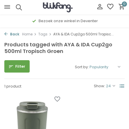
0
Bezoek onze winkel in Deventer
Back
Home
Tags
AYA & IDA Cup2go 500ml Tropisc...
Products tagged with AYA & IDA Cup2go
500ml Tropisch Groen
Filter
Sort by:
Show:
1 product