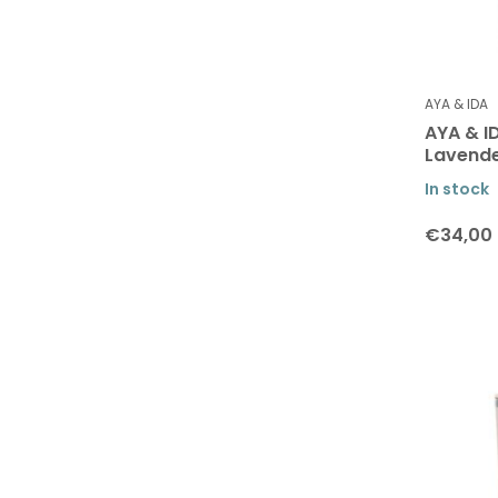
AYA & IDA
AYA & I
Lavend
In stock
€34,00