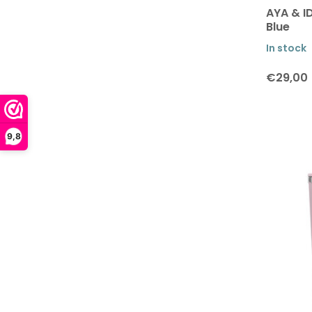
AYA & I
Blue
In stock
€29,00
9,8