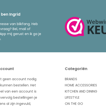
k ben Ingrid
resse van blikfang. Heb
 vraag? Bel, mail of
pp mij gerust en ik ga je
.
Account
Categoriën
bt geen account nodig
BRANDS
kunnen bestellen. Het
HOME ACCESSORIES
el van een account is
KITCHEN AND DINING
 vervolg bestellingen je
LIFESTYLE
ns al zijn ingevuld,
ON THE GO