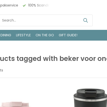
npakservice
100% Scandinavisch Design
Bezoek onze w
 DINING
LIFESTYLE
ON THE GO
GIFT GUIDE!
ucts tagged with beker voor o
ts