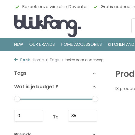
esign
Bezoek onze winkel in Deventer
Gratis cadeau i
NEW
OUR BRANDS
HOME ACCESSORIES
KITCHEN AND
Back
Home
Tags
beker voor onderweg
Prod
Tags
Wat is je budget ?
13 produc
To
Brands