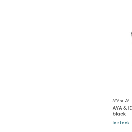
AYA & IDA
AYA & I
black
In stock