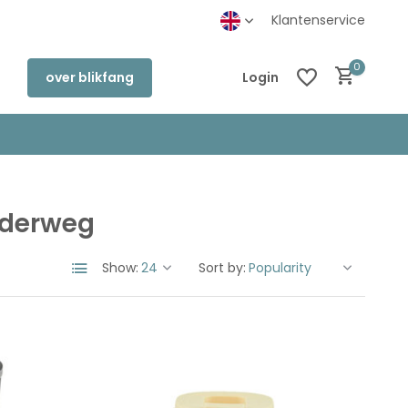
inkel in Deventer
Klantenservice
0
over blikfang
Login
nderweg
Create an account
Create an account
Show:
Sort by: