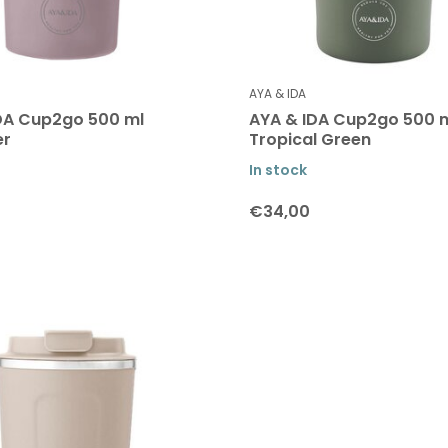
AYA & IDA
DA Cup2go 500 ml
AYA & IDA Cup2go 500 
er
Tropical Green
In stock
€34,00