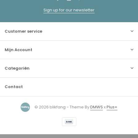
Sign up for our newsletter
Customer service
Mijn Account
Categoriën
Contact
© 2026 blikfang - Theme By
DMWS
x
Plus+