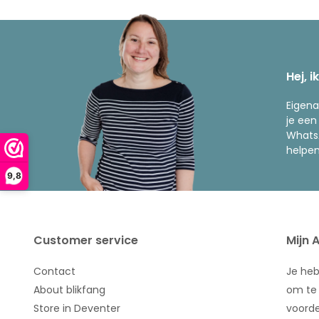
Hej, i
Eigena
je een
WhatsA
helpen
9,8
Customer service
Mijn 
Contact
Je he
About blikfang
om te 
Store in Deventer
voorde