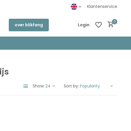
inkel in Deventer
Klantenservice
0
over blikfang
Login
js
Create an account
Create an account
Show:
Sort by: