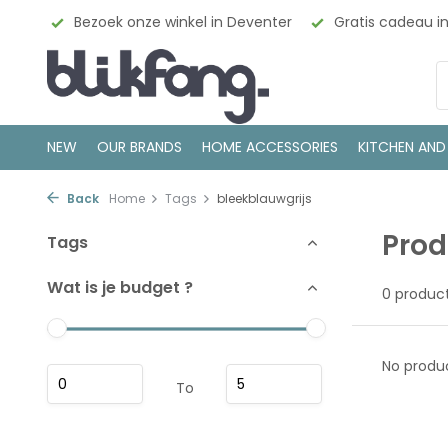
esign
Bezoek onze winkel in Deventer
Gratis cadeau i
NEW
OUR BRANDS
HOME ACCESSORIES
KITCHEN AND
Back
Home
Tags
bleekblauwgrijs
Prod
Tags
Wat is je budget ?
0 produc
No produc
To