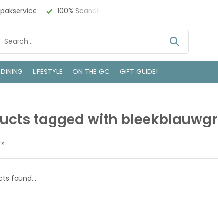
npakservice
100% Scandinavisch Design
Bezoek onze w
 DINING
LIFESTYLE
ON THE GO
GIFT GUIDE!
ucts tagged with bleekblauwgri
ts
ts found...