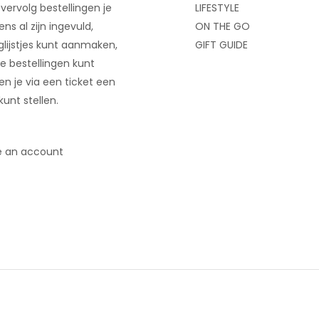
 vervolg bestellingen je
LIFESTYLE
ns al zijn ingevuld,
ON THE GO
glijstjes kunt aanmaken,
GIFT GUIDE
e bestellingen kunt
 en je via een ticket een
kunt stellen.
e an account