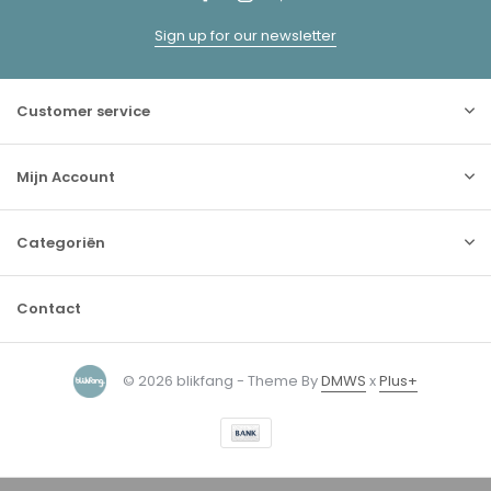
Sign up for our newsletter
Customer service
Mijn Account
Categoriën
Contact
© 2026 blikfang - Theme By
DMWS
x
Plus+