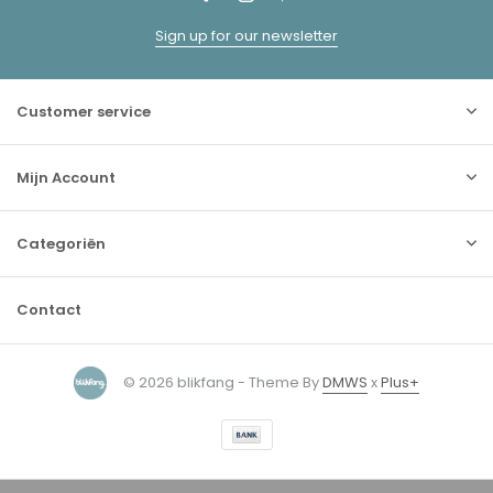
Sign up for our newsletter
Customer service
Mijn Account
Categoriën
Contact
© 2026 blikfang - Theme By
DMWS
x
Plus+