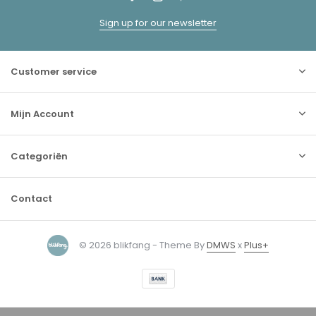
Sign up for our newsletter
Customer service
Mijn Account
Categoriën
Contact
© 2026 blikfang - Theme By
DMWS
x
Plus+