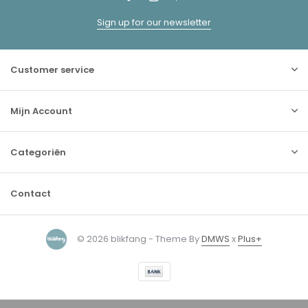
Sign up for our newsletter
Customer service
Mijn Account
Categoriën
Contact
© 2026 blikfang - Theme By
DMWS
x
Plus+