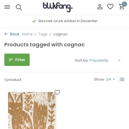
0
Bezoek onze winkel in Deventer
Back
Home
Tags
cognac
Products tagged with cognac
Filter
Sort by:
Show:
1 product