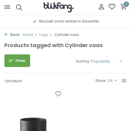
0
Bezoek onze winkel in Deventer
Back
Home
Tags
Cylinder vaas
Products tagged with Cylinder vaas
Filter
Sort by:
Show:
1 product