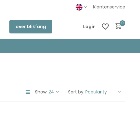
inkel in Deventer
Klantenservice
0
over blikfang
Login
Create an account
Create an account
Show:
Sort by: