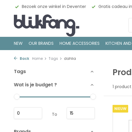
esign
Bezoek onze winkel in Deventer
Gratis cadeau i
NEW
OUR BRANDS
HOME ACCESSORIES
KITCHEN AND
Back
Home
Tags
dahlia
Prod
Tags
Wat is je budget ?
1 product
NIEUW
To
Brands