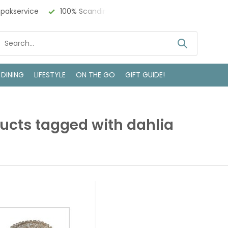
npakservice
100% Scandinavisch Design
Bezoek onze w
 DINING
LIFESTYLE
ON THE GO
GIFT GUIDE!
ucts tagged with dahlia