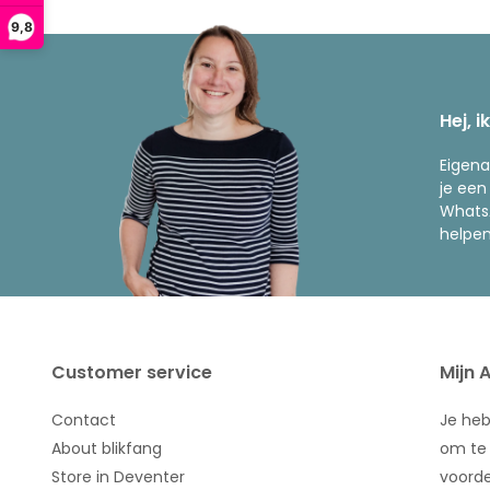
9,8
Hej, i
Eigena
je een
WhatsA
helpen
Customer service
Mijn 
Contact
Je he
About blikfang
om te 
Store in Deventer
voorde