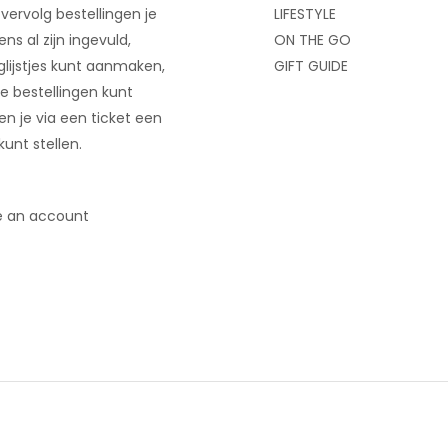
 vervolg bestellingen je
LIFESTYLE
ns al zijn ingevuld,
ON THE GO
glijstjes kunt aanmaken,
GIFT GUIDE
e bestellingen kunt
 en je via een ticket een
kunt stellen.
e an account