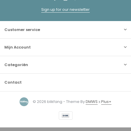
Sign up for our newsletter
Customer service
Mijn Account
Categoriën
Contact
© 2026 blikfang - Theme By
DMWS
x
Plus+