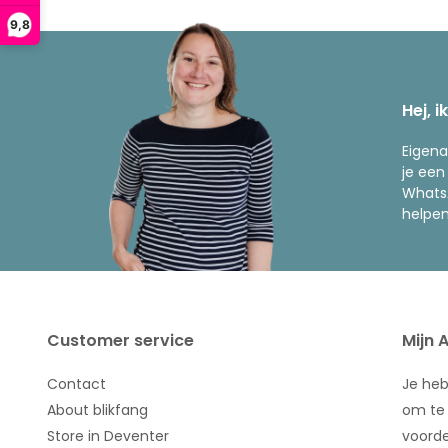
9,8
Hej, i
Eigena
je een
WhatsA
helpen
Customer service
Mijn 
Contact
Je he
About blikfang
om te 
Store in Deventer
voorde