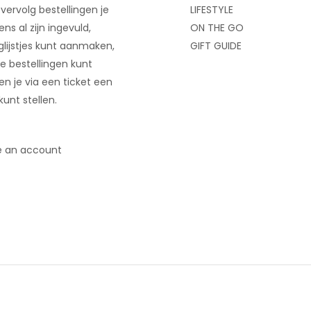
 vervolg bestellingen je
LIFESTYLE
ns al zijn ingevuld,
ON THE GO
glijstjes kunt aanmaken,
GIFT GUIDE
e bestellingen kunt
 en je via een ticket een
kunt stellen.
e an account