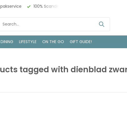
npakservice
100% Scandinavisch Design
Bezoek onze w
 DINING
LIFESTYLE
ON THE GO
GIFT GUIDE!
ucts tagged with dienblad zwar