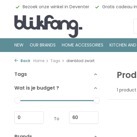
esign
Bezoek onze winkel in Deventer
Gratis cadeau i
NEW
OUR BRANDS
HOME ACCESSORIES
KITCHEN AND
Back
Home
Tags
dienblad zwart
Prod
Tags
Wat is je budget ?
1 product
To
Brands