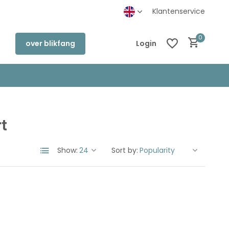
inkel in Deventer
Klantenservice
0
over blikfang
Login
t
Create an account
Create an account
Show:
Sort by: