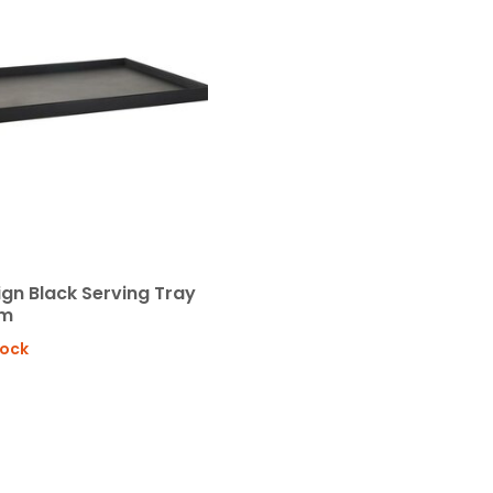
ign Black Serving Tray
cm
tock