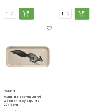
muurla
Muurla x Teemu Järvi
wooden tray Squirrel
27x13cm