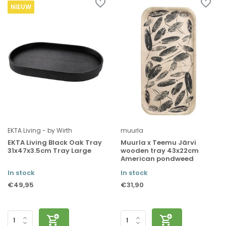
NIEUW
EKTA Living - by Wirth
muurla
EKTA Living Black Oak Tray
Muurla x Teemu Järvi
31x47x3.5cm Tray Large
wooden tray 43x22cm
American pondweed
In stock
In stock
€49,95
€31,90