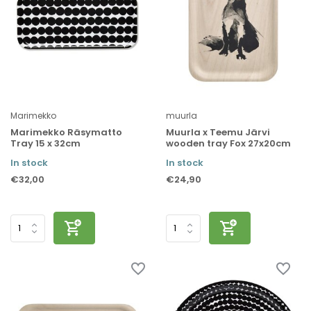
Marimekko
muurla
Marimekko Räsymatto
Muurla x Teemu Järvi
Tray 15 x 32cm
wooden tray Fox 27x20cm
In stock
In stock
€32,00
€24,90