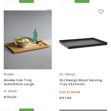
Moebe
SEJ Design
Moebe Oak Tray
SEJ Design Black Serving
3x30x50cm Large
Tray 34x44cm
In stock
Out of stock
€110,00
€57,95