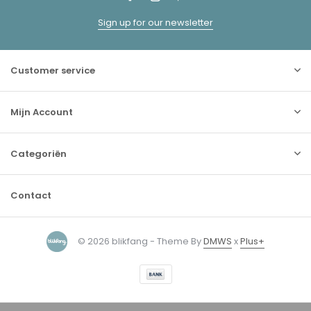
Sign up for our newsletter
Customer service
Mijn Account
Categoriën
Contact
© 2026 blikfang - Theme By
DMWS
x
Plus+